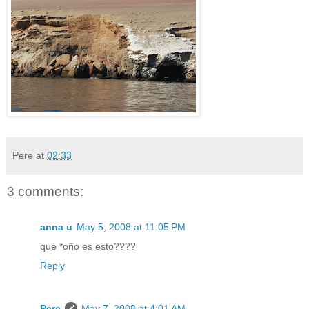
Pere
at
02:33
3 comments:
anna u
May 5, 2008 at 11:05 PM
qué *oño es esto????
Reply
Pere
May 7, 2008 at 4:01 AM