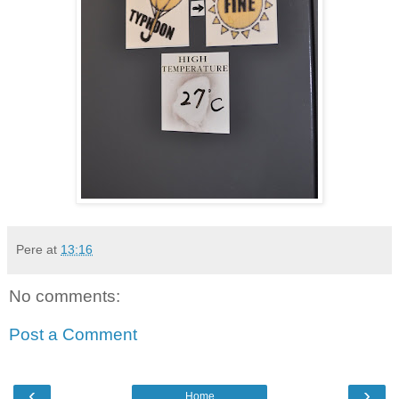
Pere
at
13:16
No comments:
Post a Comment
‹
›
Home