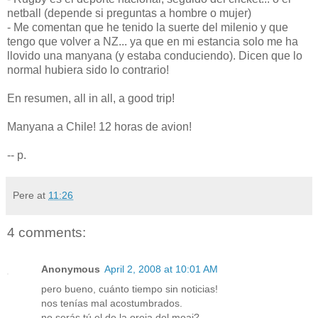
netball (depende si preguntas a hombre o mujer)
- Me comentan que he tenido la suerte del milenio y que
tengo que volver a NZ... ya que en mi estancia solo me ha
llovido una manyana (y estaba conduciendo). Dicen que lo
normal hubiera sido lo contrario!
En resumen, all in all, a good trip!
Manyana a Chile! 12 horas de avion!
-- p.
Pere
at
11:26
4 comments:
Anonymous
April 2, 2008 at 10:01 AM
pero bueno, cuánto tiempo sin noticias!
nos tenías mal acostumbrados.
no serás tú el de la oreja del moai?