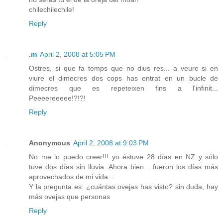
chilechilechile!
Reply
.m
April 2, 2008 at 5:05 PM
Ostres, si que fa temps que no dius res... a veure si en
viure el dimecres dos cops has entrat en un bucle de
dimecres que es repeteixen fins a l'infinit...
Peeeereeeee!?!?!
Reply
Anonymous
April 2, 2008 at 9:03 PM
No me lo puedo creer!!! yo éstuve 28 días en NZ y sólo
tuve dos días sin lluvia. Ahora bien... fueron los días más
aprovechados de mi vida...
Y la pregunta es: ¿cuántas ovejas has visto? sin duda, hay
más ovejas que personas
Reply