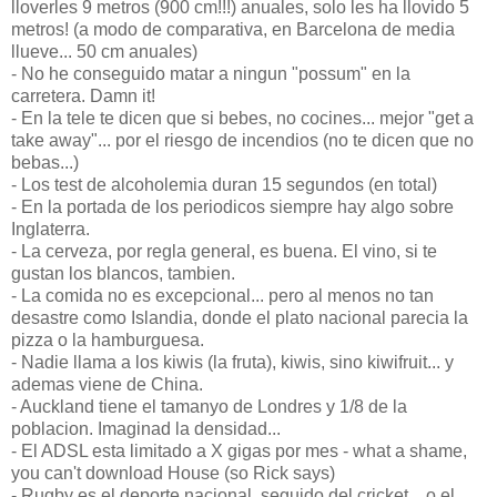
lloverles 9 metros (900 cm!!!) anuales, solo les ha llovido 5
metros! (a modo de comparativa, en Barcelona de media
llueve... 50 cm anuales)
- No he conseguido matar a ningun "possum" en la
carretera. Damn it!
- En la tele te dicen que si bebes, no cocines... mejor "get a
take away"... por el riesgo de incendios (no te dicen que no
bebas...)
- Los test de alcoholemia duran 15 segundos (en total)
- En la portada de los periodicos siempre hay algo sobre
Inglaterra.
- La cerveza, por regla general, es buena. El vino, si te
gustan los blancos, tambien.
- La comida no es excepcional... pero al menos no tan
desastre como Islandia, donde el plato nacional parecia la
pizza o la hamburguesa.
- Nadie llama a los kiwis (la fruta), kiwis, sino kiwifruit... y
ademas viene de China.
- Auckland tiene el tamanyo de Londres y 1/8 de la
poblacion. Imaginad la densidad...
- El ADSL esta limitado a X gigas por mes - what a shame,
you can't download House (so Rick says)
- Rugby es el deporte nacional, seguido del cricket... o el