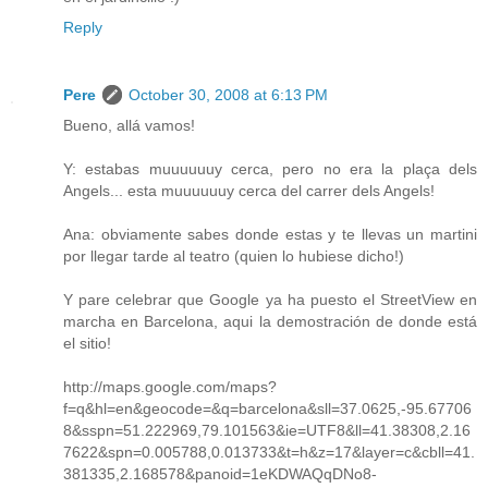
Reply
Pere
October 30, 2008 at 6:13 PM
Bueno, allá vamos!
Y: estabas muuuuuuy cerca, pero no era la plaça dels
Angels... esta muuuuuuy cerca del carrer dels Angels!
Ana: obviamente sabes donde estas y te llevas un martini
por llegar tarde al teatro (quien lo hubiese dicho!)
Y pare celebrar que Google ya ha puesto el StreetView en
marcha en Barcelona, aqui la demostración de donde está
el sitio!
http://maps.google.com/maps?
f=q&hl=en&geocode=&q=barcelona&sll=37.0625,-95.67706
8&sspn=51.222969,79.101563&ie=UTF8&ll=41.38308,2.16
7622&spn=0.005788,0.013733&t=h&z=17&layer=c&cbll=41.
381335,2.168578&panoid=1eKDWAQqDNo8-