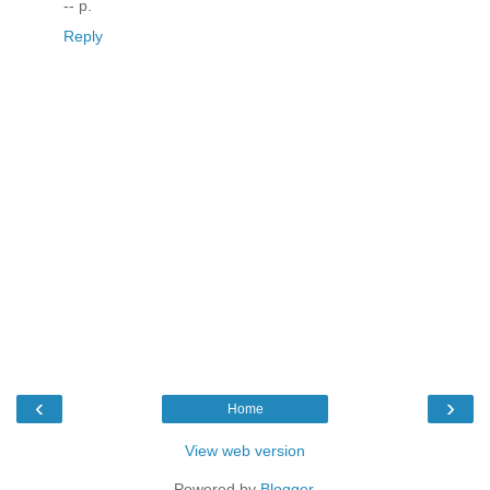
-- p.
Reply
‹
›
Home
View web version
Powered by
Blogger
.