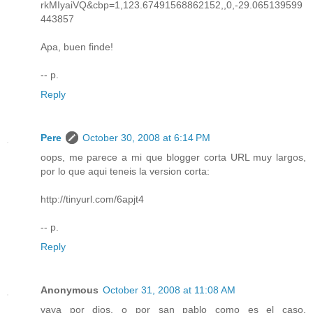
rkMIyaiVQ&cbp=1,123.67491568862152,,0,-29.065139599
443857
Apa, buen finde!
-- p.
Reply
Pere
October 30, 2008 at 6:14 PM
oops, me parece a mi que blogger corta URL muy largos,
por lo que aqui teneis la version corta:
http://tinyurl.com/6apjt4
-- p.
Reply
Anonymous
October 31, 2008 at 11:08 AM
vaya por dios, o por san pablo como es el caso,