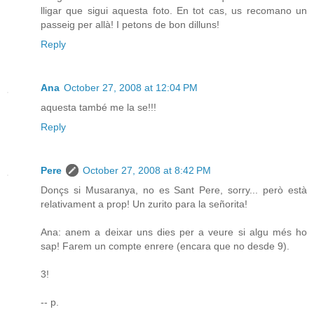
lligar que sigui aquesta foto. En tot cas, us recomano un
passeig per allà! I petons de bon dilluns!
Reply
Ana
October 27, 2008 at 12:04 PM
aquesta també me la se!!!
Reply
Pere
October 27, 2008 at 8:42 PM
Donçs si Musaranya, no es Sant Pere, sorry... però està
relativament a prop! Un zurito para la señorita!
Ana: anem a deixar uns dies per a veure si algu més ho
sap! Farem un compte enrere (encara que no desde 9).
3!
-- p.